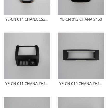
YE-CN 014 CHANA CS35 2015 长安CS35
YE-CN 013 CHANA S460
YE-CN 011 CHANA ZHIXING 2 长安之星二代
YE-CN 010 CHANA ZHIXING 2012-2014 1DIN 长安之星