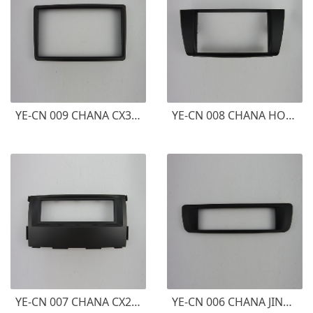
YE-CN 009 CHANA CX30 3BOXES 长安CX30 三厢
YE-CN 008 CHANA HONOR 长安欧诺
YE-CN 007 CHANA CX20 1DIN
YE-CN 006 CHANA JINNIUXING 长安金牛星 1DIN