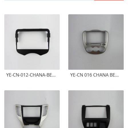
YE-CN-012-CHANA-BENBEN-2013-长安奔奔
YE-CN 016 CHANA BENBEN MINI 2012 长安奔奔MINI